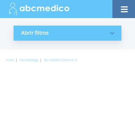
Abrir filtros
Inicio
|
Traumatólogo
|
San Nicolás (Comuna 1)