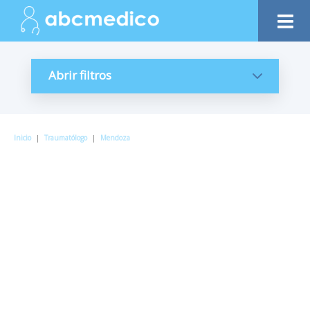
Abrir filtros
Inicio
|
Traumatólogo
|
Mendoza