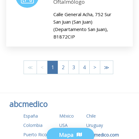
Oftalmólogo
Calle General Acha, 752 Sur
San Juan (San Juan)
(Departamento San Juan),
B1872CIP
≪
<
1
2
3
4
>
≫
abcmedico
España
México
Chile
Colombia
USA
Uruguay
Mapa
Puerto Rico
www.tuotromedico.com