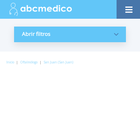
Abrir filtros
Inicio
|
Oftalmólogo
|
San Juan (San Juan)