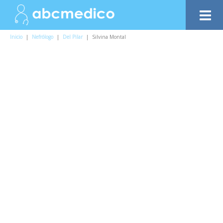
Inicio
|
Nefrólogo
|
Del Pilar
|
Silvina Montal