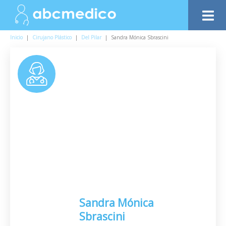
Inicio
|
Cirujano Plástico
|
Del Pilar
|
Sandra Mónica Sbrascini
Sandra Mónica
Sbrascini